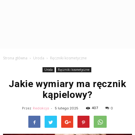
Strona główna
Uroda
Ręczniki kosmetyczne
Uroda
Ręczniki kosmetyczne
Jakie wymiary ma ręcznik
kąpielowy?
407
Przez
Redakcja
-
5 lutego 2025
0