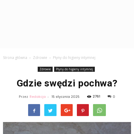
Strona główna
Zdrowie
Płyny do higieny intymnej
Zdrowie
Płyny do higieny intymnej
Gdzie swędzi pochwa?
2761
Przez
Redakcja
-
15 stycznia 2025
0