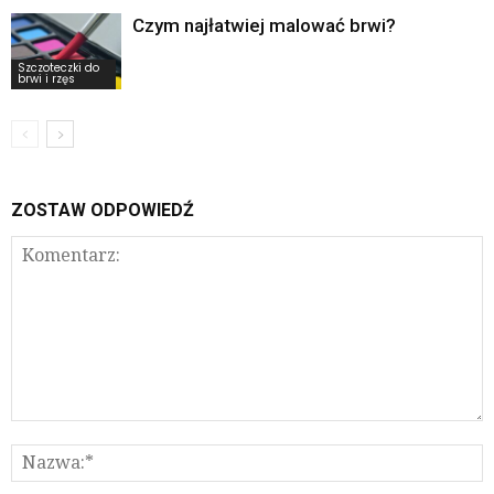
Czym najłatwiej malować brwi?
Szczoteczki do
brwi i rzęs
ZOSTAW ODPOWIEDŹ