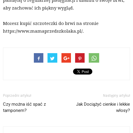
pamiętaj o regularnej pielęgnacji i dbaniu o swoje brwi,
aby zachować ich piękny wygląd.
Możesz kupić szczoteczki do brwi na stronie
https://www.mamaprzedszkolaka.pl/.
Poprzedni artykuł
Następny artykuł
Czy można iść spać z
Jak Dociążyć cienkie i lekkie
tamponem?
włosy?