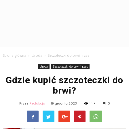
Strona główna
Uroda
Szczoteczki do brwi i rzęs
Uroda
Szczoteczki do brwi i rzęs
Gdzie kupić szczoteczki do
brwi?
552
Przez
Redakcja
-
19 grudnia 2023
0