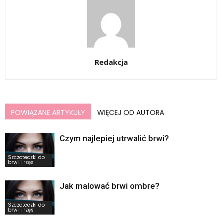
Redakcja
POWIĄZANE ARTYKUŁY
WIĘCEJ OD AUTORA
Czym najlepiej utrwalić brwi?
Szczoteczki do
brwi i rzęs
Jak malować brwi ombre?
Szczoteczki do
brwi i rzęs