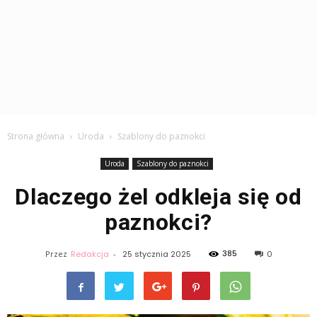
Strona główna
Uroda
Szablony do paznokci
Uroda
Szablony do paznokci
Dlaczego żel odkleja się od
paznokci?
385
Przez
Redakcja
-
25 stycznia 2025
0