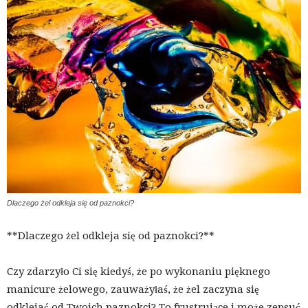
Dlaczego żel odkleja się od paznokci?
**Dlaczego żel odkleja się od paznokci?**
Czy zdarzyło Ci się kiedyś, że po wykonaniu pięknego
manicure żelowego, zauważyłaś, że żel zaczyna się
odklejać od Twoich paznokci? To frustrujące i może zepsuć