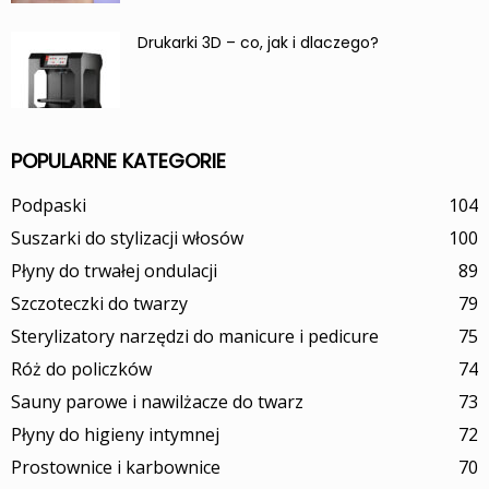
Drukarki 3D – co, jak i dlaczego?
POPULARNE KATEGORIE
Podpaski
104
Suszarki do stylizacji włosów
100
Płyny do trwałej ondulacji
89
Szczoteczki do twarzy
79
Sterylizatory narzędzi do manicure i pedicure
75
Róż do policzków
74
Sauny parowe i nawilżacze do twarz
73
Płyny do higieny intymnej
72
Prostownice i karbownice
70