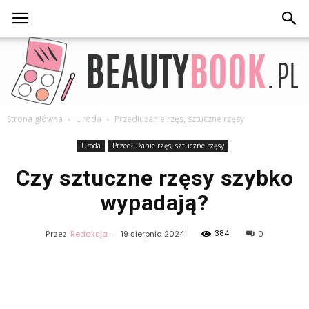
Strona główna
Uroda
Przedłużanie rzęs, sztuczne rzęsy
BeautyBook.pl
Uroda
Przedłużanie rzęs, sztuczne rzęsy
Czy sztuczne rzęsy szybko
wypadają?
384
Przez
Redakcja
-
19 sierpnia 2024
0