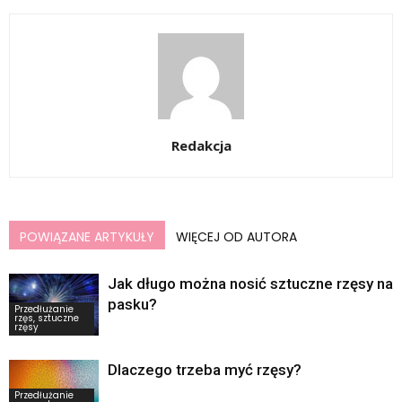
Redakcja
POWIĄZANE ARTYKUŁY
WIĘCEJ OD AUTORA
Jak długo można nosić sztuczne rzęsy na
pasku?
Przedłużanie
rzęs, sztuczne
rzęsy
Dlaczego trzeba myć rzęsy?
Przedłużanie