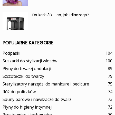
Drukarki 3D – co, jak i dlaczego?
POPULARNE KATEGORIE
Podpaski
104
Suszarki do stylizacji włosów
100
Płyny do trwałej ondulacji
89
Szczoteczki do twarzy
79
Sterylizatory narzędzi do manicure i pedicure
75
Róż do policzków
74
Sauny parowe i nawilżacze do twarz
73
Płyny do higieny intymnej
72
Prostownice i karbownice
70