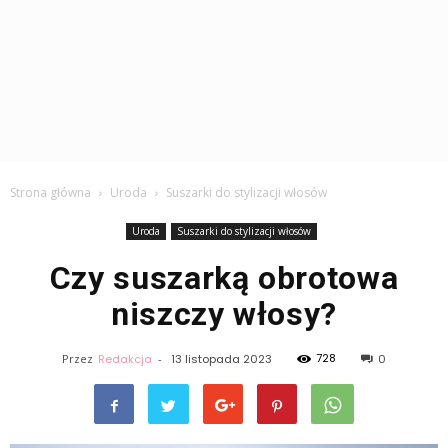
Strona główna
Uroda
Suszarki do stylizacji włosów
Uroda
Suszarki do stylizacji włosów
Czy suszarką obrotowa
niszczy włosy?
728
Przez
Redakcja
-
13 listopada 2023
0