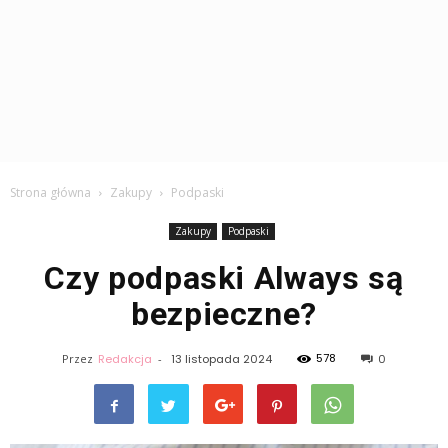
Strona główna
Zakupy
Podpaski
Zakupy
Podpaski
Czy podpaski Always są
bezpieczne?
578
Przez
Redakcja
-
13 listopada 2024
0