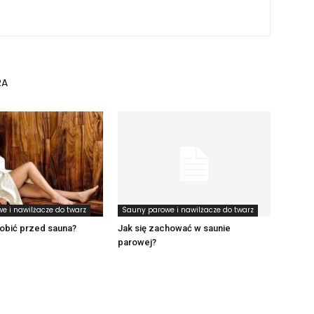
RA
e i nawilżacze do twarz
Sauny parowe i nawilżacze do twarz
obić przed sauna?
Jak się zachować w saunie
parowej?