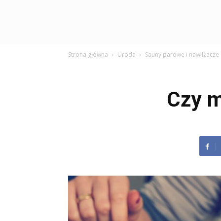
Strona główna
Uroda
Sauny parowe i nawilżacze
Czy m