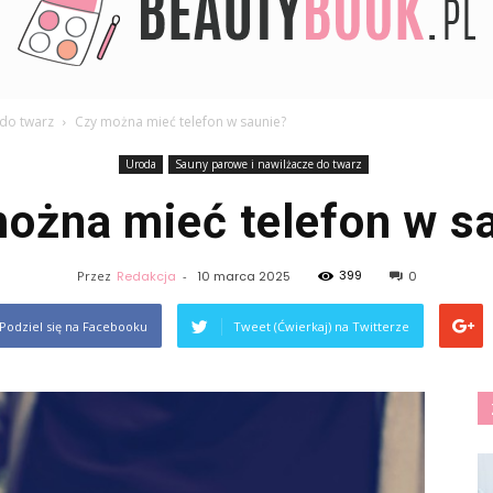
 do twarz
Czy można mieć telefon w saunie?
BeautyBook.pl
Uroda
Sauny parowe i nawilżacze do twarz
ożna mieć telefon w s
399
Przez
Redakcja
-
10 marca 2025
0
Podziel się na Facebooku
Tweet (Ćwierkaj) na Twitterze