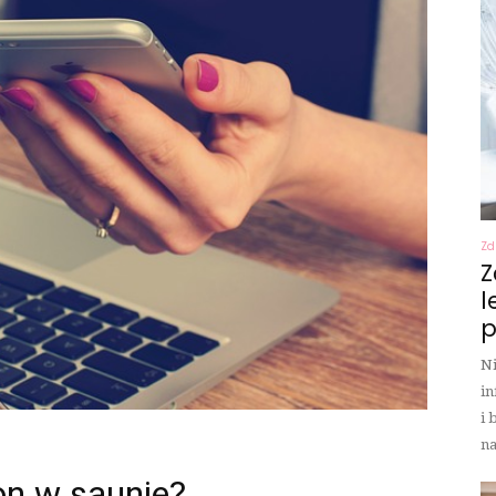
Zd
Z
l
p
Ni
in
i 
na
on w saunie?