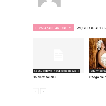
POWIĄZANE ARTYKUŁY
WIĘCEJ OD AUTO
Sauny parowe i nawilżacze do twarz
Sauny parow
Co pić w saunie?
Czego nie r