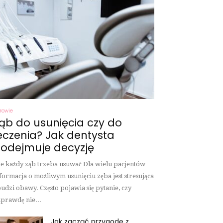
rowie
ąb do usunięcia czy do
eczenia? Jak dentysta
odejmuje decyzję
e każdy ząb trzeba usuwać Dla wielu pacjentów
formacja o możliwym usunięciu zęba jest stresująca
budzi obawy. Często pojawia się pytanie, czy
prawdę nie...
Jak zacząć przygodę z