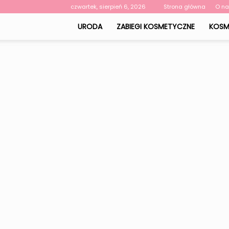
czwartek, sierpień 6, 2026
Strona główna
O n
URODA
ZABIEGI KOSMETYCZNE
KOSM