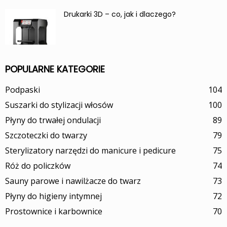
Drukarki 3D – co, jak i dlaczego?
POPULARNE KATEGORIE
Podpaski
104
Suszarki do stylizacji włosów
100
Płyny do trwałej ondulacji
89
Szczoteczki do twarzy
79
Sterylizatory narzędzi do manicure i pedicure
75
Róż do policzków
74
Sauny parowe i nawilżacze do twarz
73
Płyny do higieny intymnej
72
Prostownice i karbownice
70