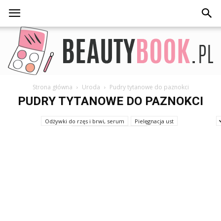
Strona główna
Uroda
Pudry tytanowe do paznokci
BeautyBook.pl
PUDRY TYTANOWE DO PAZNOKCI
Odżywki do rzęs i brwi, serum
Pielęgnacja ust
Płyny do trwałej ondulacji