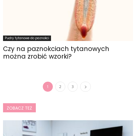
Pudry tytanowe do paznokci
Czy na paznokciach tytanowych
można zrobić wzorki?
1
2
3
ZOBACZ TEŻ