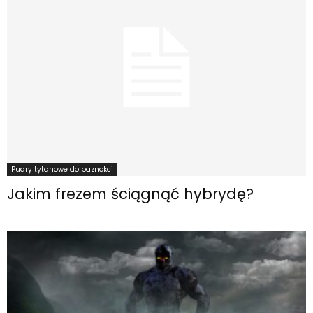
Pudry tytanowe do paznokci
Jakim frezem ściągnąć hybrydę?