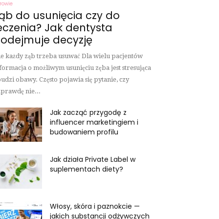
rowie
ąb do usunięcia czy do
eczenia? Jak dentysta
odejmuje decyzję
e każdy ząb trzeba usuwać Dla wielu pacjentów
formacja o możliwym usunięciu zęba jest stresująca
budzi obawy. Często pojawia się pytanie, czy
prawdę nie...
Jak zacząć przygodę z
influencer marketingiem i
budowaniem profilu
Jak działa Private Label w
suplementach diety?
Włosy, skóra i paznokcie —
jakich substancji odżywczych