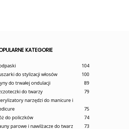
OPULARNE KATEGORIE
odpaski
104
uszarki do stylizacji włosów
100
łyny do trwałej ondulacji
89
zczoteczki do twarzy
79
terylizatory narzędzi do manicure i
edicure
75
óż do policzków
74
auny parowe i nawilżacze do twarz
73