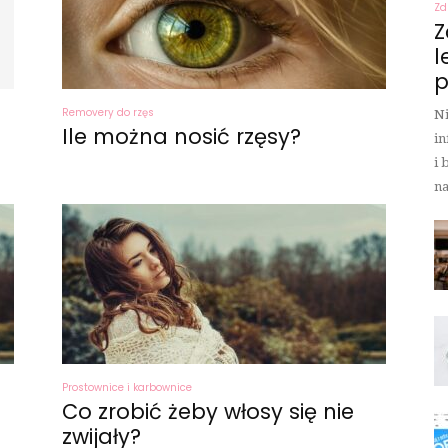
Zd
Z
l
p
Removery do rzęs
Ni
Ile można nosić rzęsy?
in
i 
na
Prostownice i karbownice
Co zrobić żeby włosy się nie
zwijały?