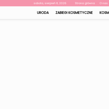
sobota, sierpień 8, 2026
Strona główna
O nas
URODA
ZABIEGI KOSMETYCZNE
KOSM