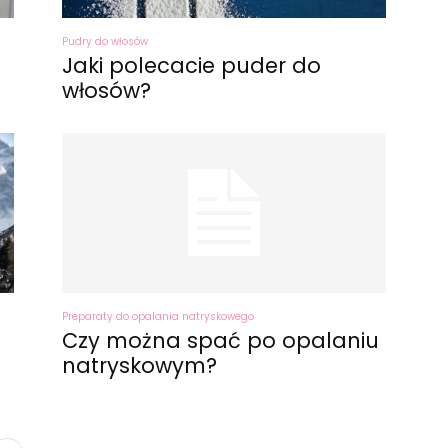
Pudry do włosów
Jaki polecacie puder do
włosów?
Preparaty do opalania natryskowego
Czy można spać po opalaniu
natryskowym?