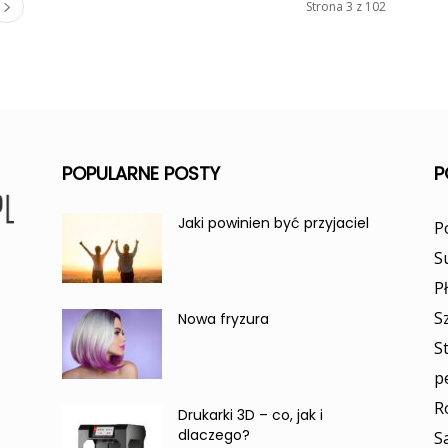
Strona 3 z 102
POPULARNE POSTY
P
Jaki powinien być przyjaciel
P
S
P
S
Nowa fryzura
S
p
R
Drukarki 3D – co, jak i
dlaczego?
S