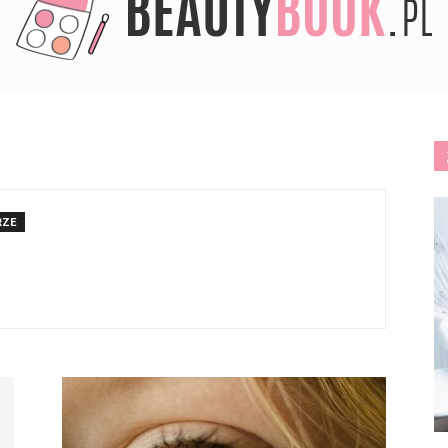
BeautyBook.pl
RZE