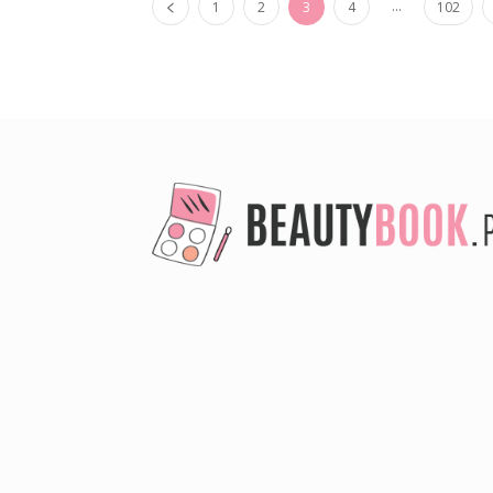
...
1
2
3
4
102