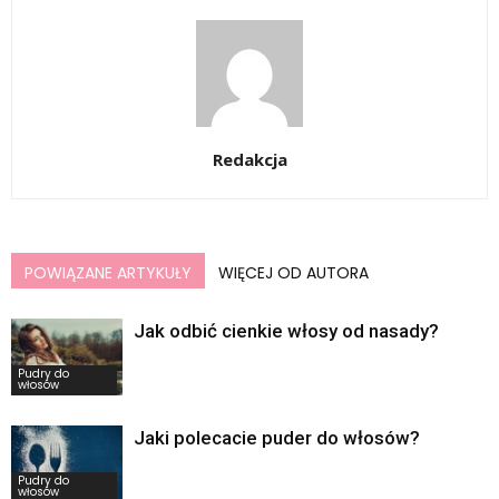
Redakcja
POWIĄZANE ARTYKUŁY
WIĘCEJ OD AUTORA
Jak odbić cienkie włosy od nasady?
Pudry do
włosów
Jaki polecacie puder do włosów?
Pudry do
włosów