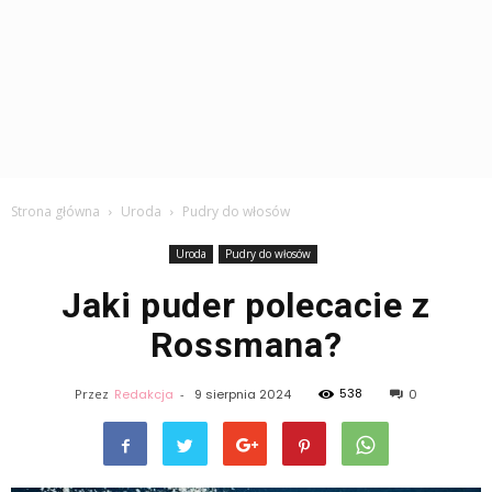
Strona główna
Uroda
Pudry do włosów
Uroda
Pudry do włosów
Jaki puder polecacie z
Rossmana?
538
Przez
Redakcja
-
9 sierpnia 2024
0