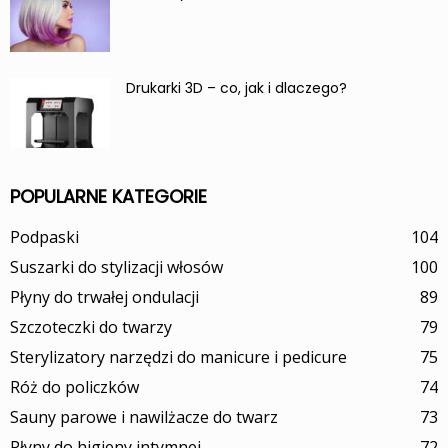
Drukarki 3D – co, jak i dlaczego?
POPULARNE KATEGORIE
Podpaski
104
Suszarki do stylizacji włosów
100
Płyny do trwałej ondulacji
89
Szczoteczki do twarzy
79
Sterylizatory narzędzi do manicure i pedicure
75
Róż do policzków
74
Sauny parowe i nawilżacze do twarz
73
Płyny do higieny intymnej
72