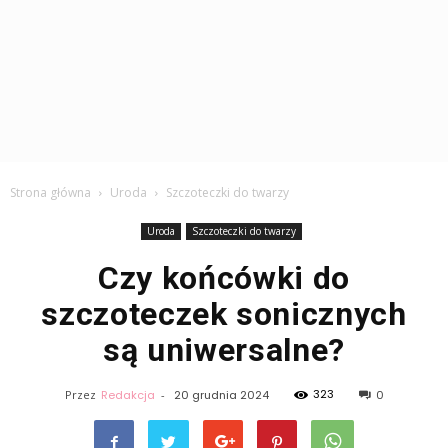
Strona główna
Uroda
Szczoteczki do twarzy
Uroda
Szczoteczki do twarzy
Czy końcówki do
szczoteczek sonicznych
są uniwersalne?
323
Przez
Redakcja
-
20 grudnia 2024
0